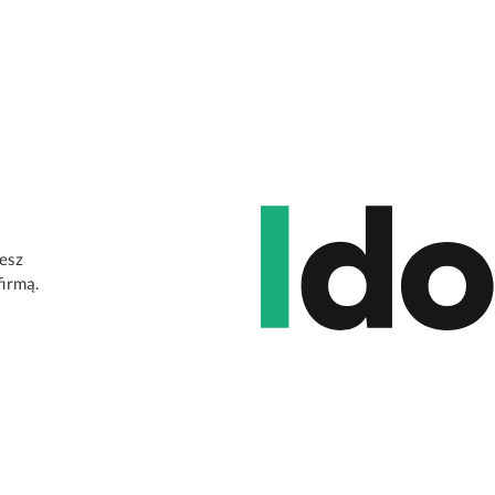
jesz
firmą.