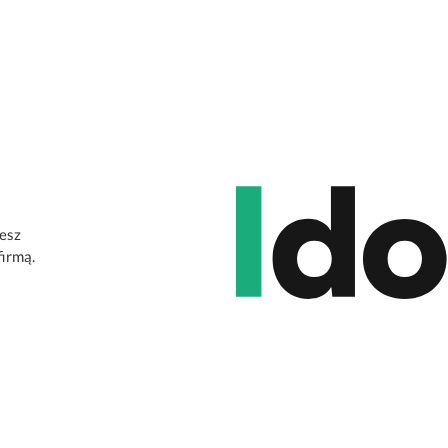
jesz
firmą.