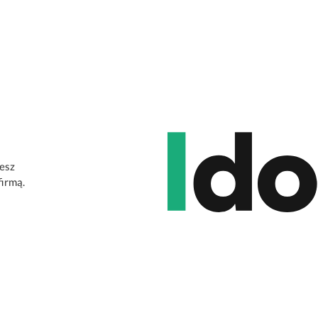
jesz
firmą.