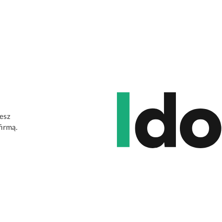
jesz
firmą.