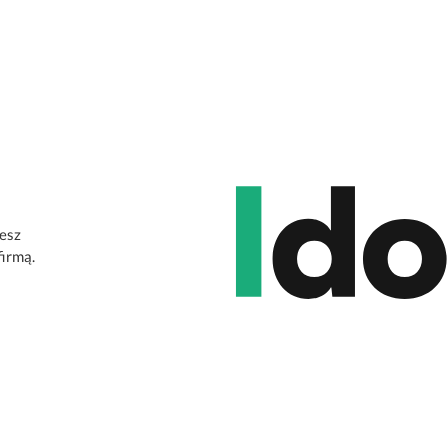
jesz
firmą.