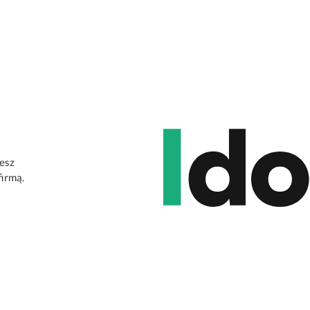
jesz
firmą.