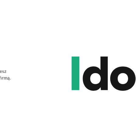
jesz
firmą.