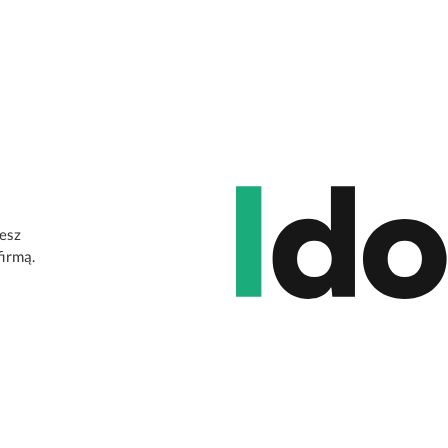
jesz
firmą.