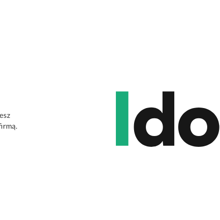
jesz
firmą.