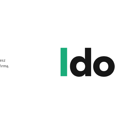
jesz
firmą.