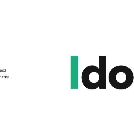
jesz
firmą.