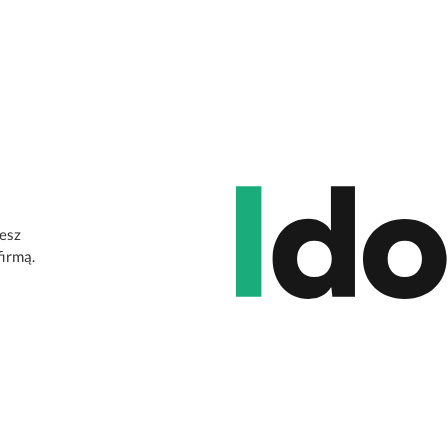
jesz
firmą.