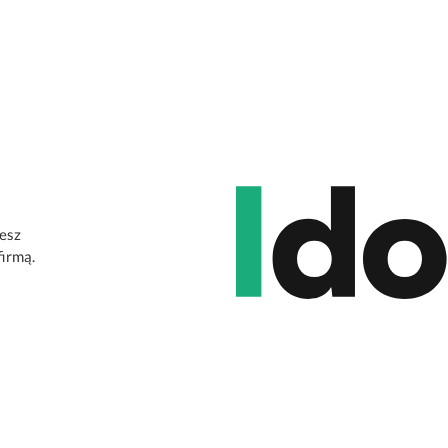
jesz
firmą.