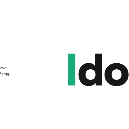
jesz
firmą.