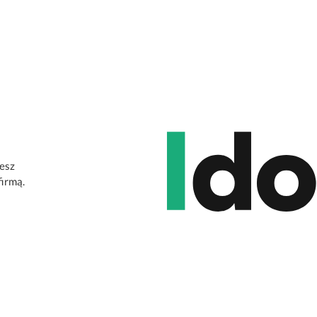
jesz
firmą.